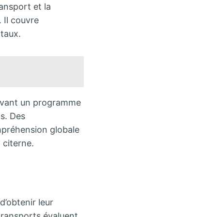
ansport et la
 Il couvre
taux.
uivant un programme
s. Des
mpréhension globale
 citerne.
d’obtenir leur
 transports évaluent