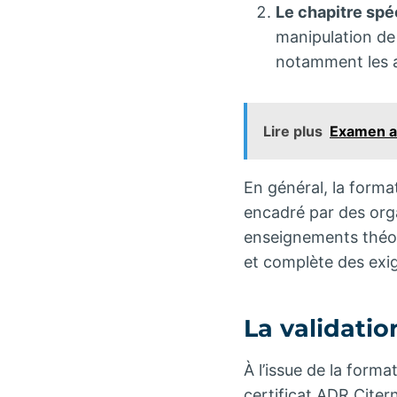
Le chapitre spéc
manipulation de p
notamment les a
Lire plus
Examen ad
En général, la forma
encadré par des org
enseignements théor
et complète des exig
La validatio
À l’issue de la forma
certificat ADR Citer