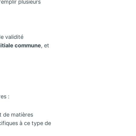
remplir plusieurs
e validité
nitiale commune
, et
es :
rt de matières
ifiques à ce type de