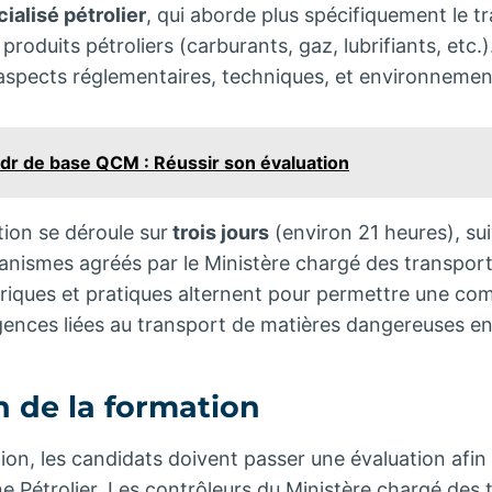
ialisé pétrolier
, qui aborde plus spécifiquement le tr
roduits pétroliers (carburants, gaz, lubrifiants, etc.).
spects réglementaires, techniques, et environnemen
r de base QCM : Réussir son évaluation
tion se déroule sur
trois jours
(environ 21 heures), s
anismes agréés par le Ministère chargé des transport
iques et pratiques alternent pour permettre une co
ences liées au transport de matières dangereuses en
n de la formation
tion, les candidats doivent passer une évaluation afin 
ne Pétrolier. Les contrôleurs du Ministère chargé des