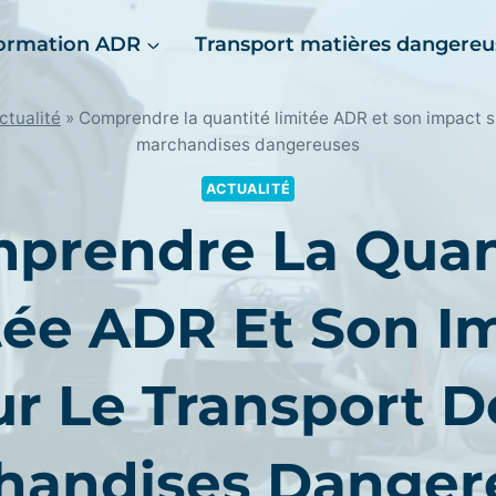
ormation ADR
Transport matières dangereu
ctualité
»
Comprendre la quantité limitée ADR et son impact s
marchandises dangereuses
ACTUALITÉ
prendre La Quan
tée ADR Et Son I
ur Le Transport D
handises Danger