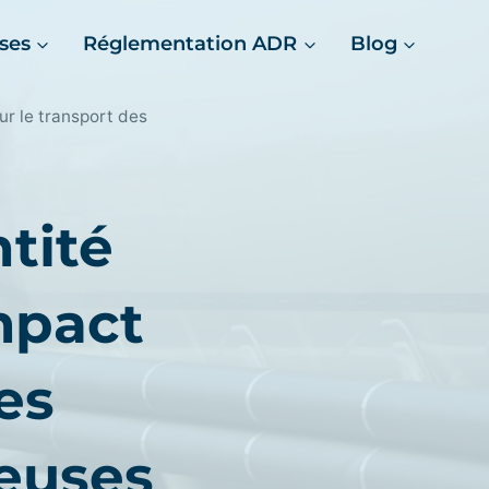
ses
Réglementation ADR
Blog
ur le transport des
tité
mpact
es
euses