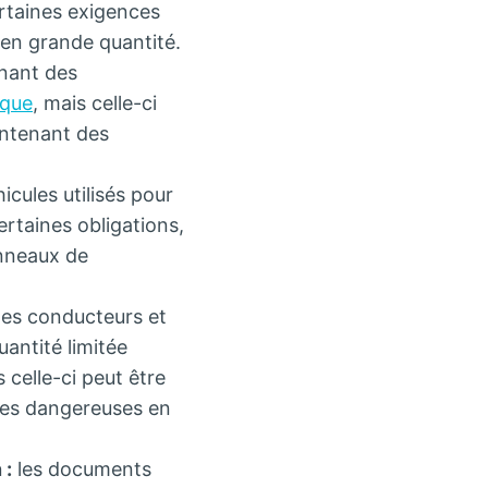
ertaines exigences
en grande quantité.
enant des
ique
, mais celle-ci
contenant des
icules utilisés pour
rtaines obligations,
anneaux de
les conducteurs et
antité limitée
 celle-ci peut être
ses dangereuses en
 :
les documents