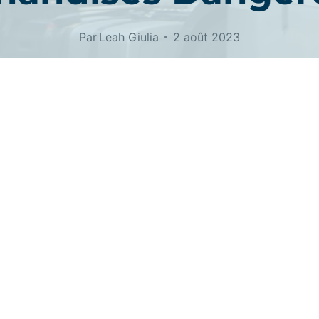
Par
Leah Giulia
2 août 2023